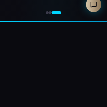
Made in France
Livraison Soignée
Fabrication à Saint-
Emballage premium
Rémy de Provence
et installation facile