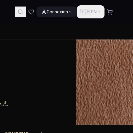
🇬🇧
Connexion
EN
p.A.