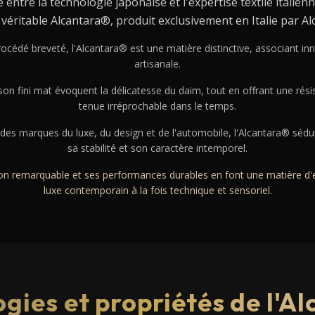
 entre la technologie japonaise et l'expertise textile italien
 véritable Alcantara®, produit exclusivement en Italie par Alc
procédé breveté, l'Alcantara® est une matière distinctive, associant in
artisanale.
son fini mat évoquent la délicatesse du daim, tout en offrant une rési
tenue irréprochable dans le temps.
des marques du luxe, du design et de l'automobile, l'Alcantara® sédui
sa stabilité et son caractère intemporel.
sion remarquable et ses performances durables en font une matière d
luxe contemporain à la fois technique et sensoriel.
gies et propriétés de l'A