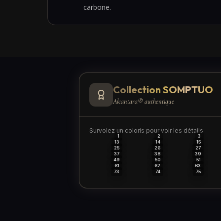
carbone.
Collection SOMPTUO
Alcantara® authentique
Survolez un coloris pour voir les détails
1
2
3
13
14
15
25
26
27
37
38
39
49
50
51
61
62
63
73
74
75