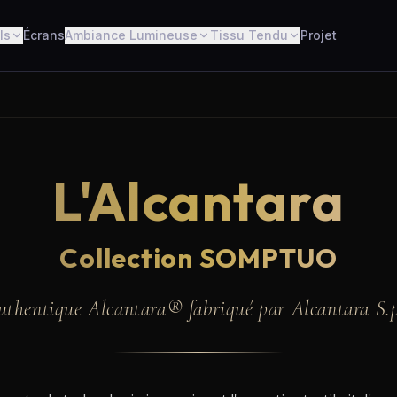
ls
Écrans
Ambiance Lumineuse
Tissu Tendu
Projet
L'Alcantara
Collection SOMPTUO
uthentique Alcantara® fabriqué par Alcantara S.