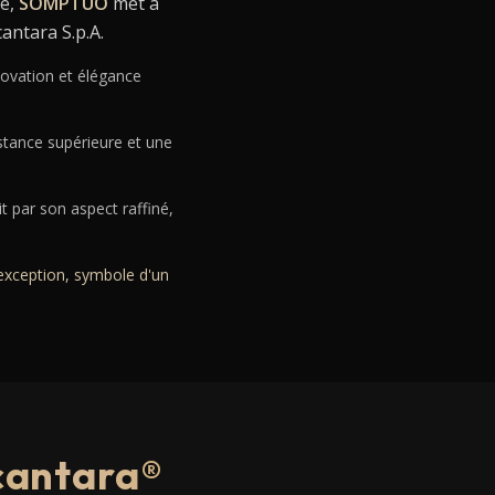
ne,
SOMPTUO
met à
antara S.p.A.
novation et élégance
stance supérieure et une
t par son aspect raffiné,
'exception, symbole d'un
lcantara®