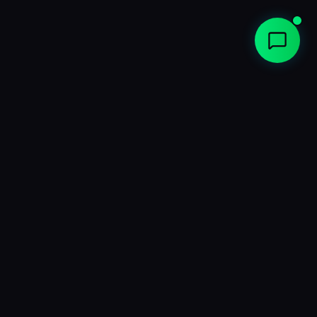
Fabricant français de fauteuils de cinéma et de solutions
dédiées à laménagement de home cinéma depuis 2008.
Nos Produits