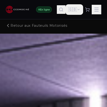
🇬🇧
En ligne
Retour aux Fauteuils Motorisés