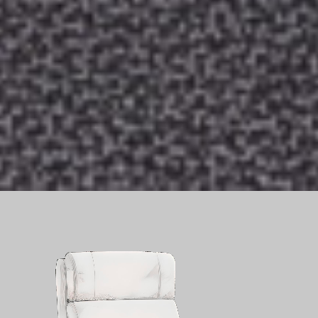
K
O
S
Y
LE CONFORT EN APESANTEUR