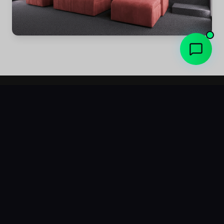
Caractéristiques et
motorisations
Déclinés en trois motorisations distinctes, les
fauteuils peuvent être configurés avec différents
types de motorisation au sein d'une même rangée,
afin d'apporter à chacun le niveau de confort
souhaité et d'ajuster le budget selon les besoins de