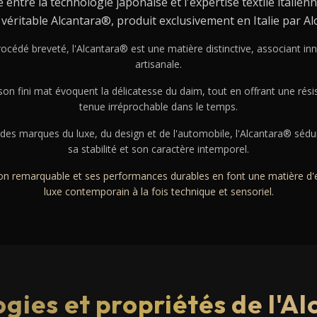
 entre la technologie japonaise et l'expertise textile italien
 véritable Alcantara®, produit exclusivement en Italie par Alc
procédé breveté, l'Alcantara® est une matière distinctive, associant in
artisanale.
son fini mat évoquent la délicatesse du daim, tout en offrant une rési
tenue irréprochable dans le temps.
des marques du luxe, du design et de l'automobile, l'Alcantara® sédui
sa stabilité et son caractère intemporel.
sion remarquable et ses performances durables en font une matière d
luxe contemporain à la fois technique et sensoriel.
gies et propriétés de l'A