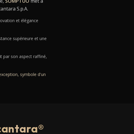
ne,
SOMPTUO
met à
antara S.p.A.
novation et élégance
stance supérieure et une
t par son aspect raffiné,
'exception, symbole d'un
lcantara®