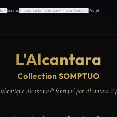
ls
Écrans
Ambiance Lumineuse
Tissu Tendu
Projet
L'Alcantara
Collection SOMPTUO
uthentique Alcantara® fabriqué par Alcantara S.