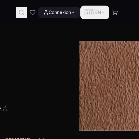
🇬🇧
Connexion
EN
p.A.