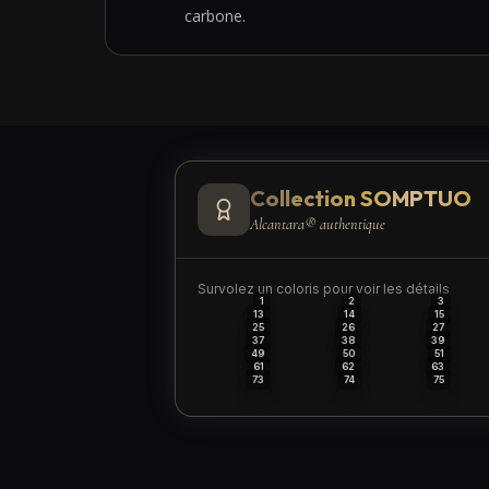
carbone.
Collection SOMPTUO
Alcantara® authentique
Survolez un coloris pour voir les détails
1
2
3
13
14
15
25
26
27
37
38
39
49
50
51
61
62
63
73
74
75