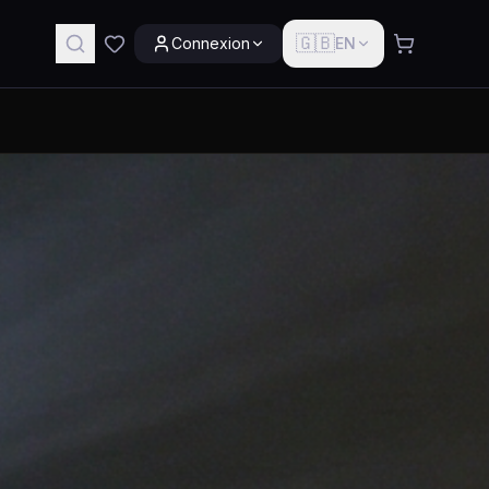
🇬🇧
Connexion
EN