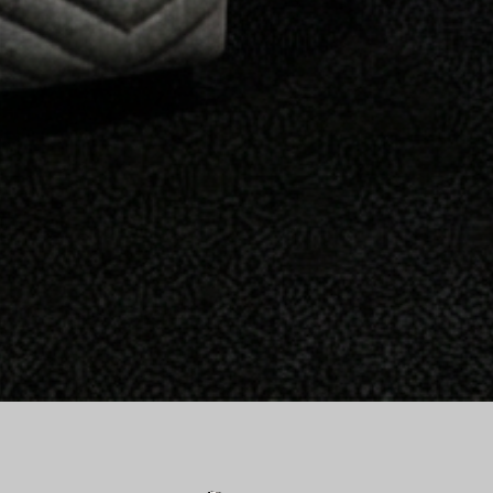
P
R
E
S
T
I