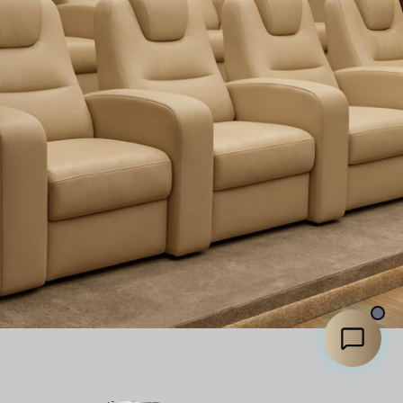
C
L
U
B