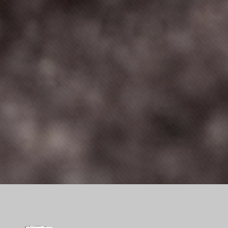
D
E
S
I
G
N
U
L
T
R
A