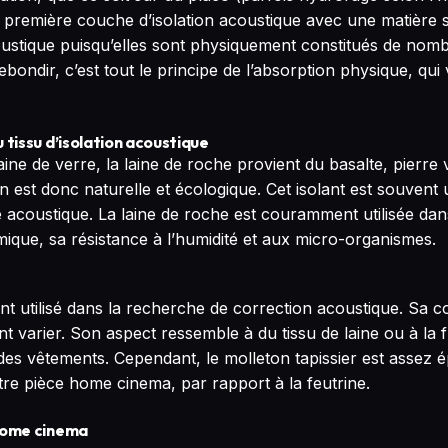
première couche d’isolation acoustique avec une matière s
stique puisqu’elles sont physiquement constitués de nombr
rebondir, c’est tout le principe de l’absorption physique, qu
 tissu d’isolation acoustique
ine de verre, la laine de roche provient du basalte, pierre 
n est donc naturelle et écologique. Cet isolant est souvent u
rie acoustique. La laine de roche est couramment utilisée da
ique, sa résistance à l’humidité et aux micro-organismes.
t utilisé dans la recherche de correction acoustique. Sa co
t varier. Son aspect ressemble à du tissu de laine ou à la f
es vêtements. Cependant, le molleton tapissier est assez é
re pièce home cinema, par rapport à la feutrine.
 home cinema