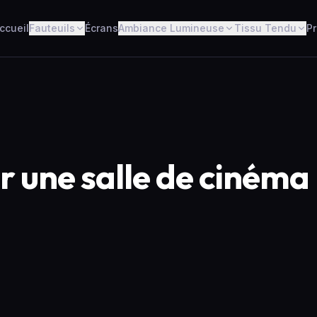
ccueil
Fauteuils
Écrans
Ambiance Lumineuse
Tissu Tendu
Pr
r une salle de cinéma