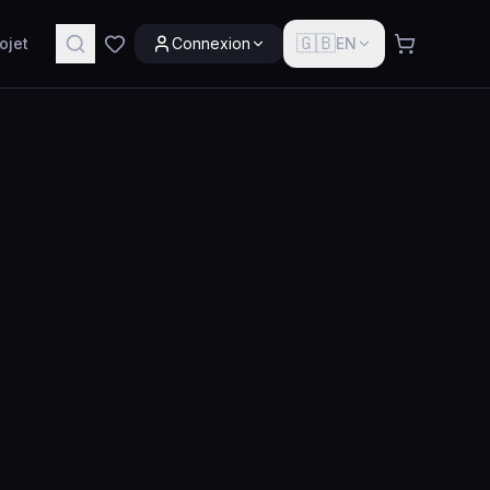
🇬🇧
ojet
Connexion
EN