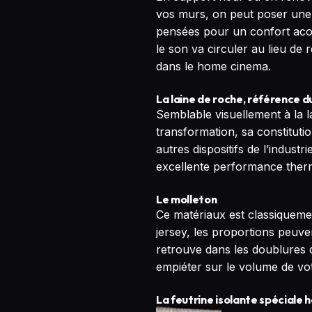
vos murs, on peut poser une 
pensées pour un confort acou
le son va circuler au lieu de 
dans le home cinema.
La laine de roche, référence du
Semblable visuellement à la la
transformation, sa constitutio
autres dispositifs de l’indust
excellente performance therm
Le molleton
Ce matériaux est classiquemen
jersey, les proportions peuven
retrouve dans les doublures d
empiéter sur le volume de vot
La feutrine isolante spéciale