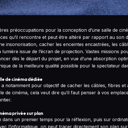
res préoccupations pour la conception d’une salle de ciném
es qu’il rencontre et peut être altéré par rapport au son d’
 insonorisation, cacher les enceintes encastrées, les câble
 la lumière issue de l’écran de projection. Vastes missions p
lancer dès le départ du projet, en vue d’une absorption opti
nique de la meilleure qualité possible pour le spectateur dan
lle de cinéma dédiée
u a notamment pour objectif de cacher les câbles, fibres et 
alle de cinéma, cela veut dire qu’il faut penser à vos empl
ntier.
inéma privée sur plan
in dans un premier temps pour la réflexion, puis sur ordinat
avec l’informatique, on peut tracer directement son plan sur