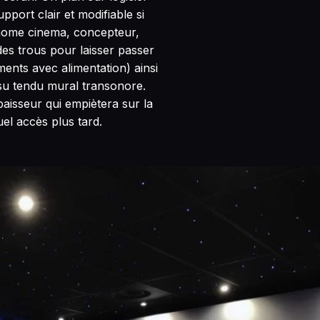
port clair et modifiable si
 home cinema, concepteur,
des trous pour laisser passer
ents avec alimentation) ainsi
issu tendu mural transonore.
paisseur qui empiètera sur la
el accès plus tard.