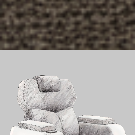
M
A
N
H
A
T
T
A
N
L'ÉLÉGANCE COSMOPOLITE